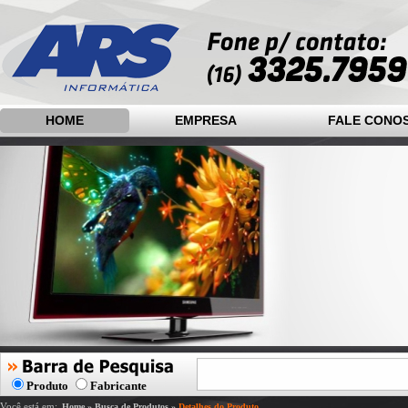
HOME
EMPRESA
FALE CONO
Produto
Fabricante
Você está em:
Home
»
Busca de Produtos
»
Detalhes do Produto