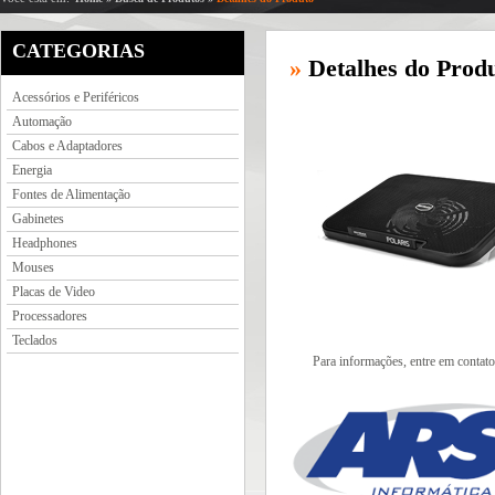
CATEGORIAS
»
Detalhes do Prod
Acessórios e Periféricos
Automação
Cabos e Adaptadores
Energia
Fontes de Alimentação
Gabinetes
Headphones
Mouses
Placas de Video
Processadores
Teclados
Para informações, entre em contato