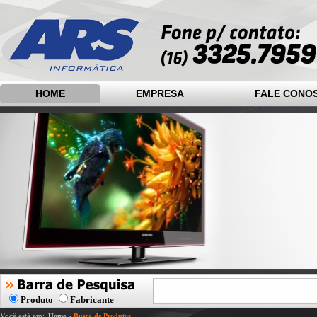
HOME
EMPRESA
FALE CONO
Produto
Fabricante
Você está em:
Home
»
Busca de Produtos