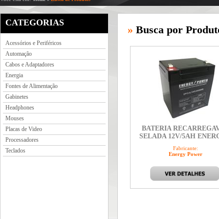
CATEGORIAS
»
Busca por Produt
Acessórios e Periféricos
Automação
Cabos e Adaptadores
Energia
Fontes de Alimentação
Gabinetes
Headphones
Mouses
BATERIA RECARREGA
Placas de Video
SELADA 12V/5AH ENERG
Processadores
Fabricante:
Teclados
Energy Power