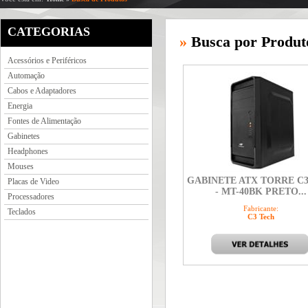
CATEGORIAS
»
Busca por Produt
Acessórios e Periféricos
Automação
Cabos e Adaptadores
Energia
Fontes de Alimentação
Gabinetes
Headphones
Mouses
GABINETE ATX TORRE C
Placas de Video
- MT-40BK PRETO...
Processadores
Fabricante:
Teclados
C3 Tech