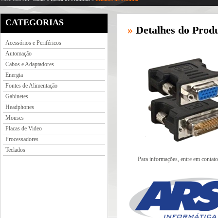
CATEGORIAS
»
Detalhes do Prod
Acessórios e Periféricos
Automação
Cabos e Adaptadores
Energia
Fontes de Alimentação
Gabinetes
Headphones
Mouses
Placas de Video
Processadores
Teclados
Para informações, entre em contato