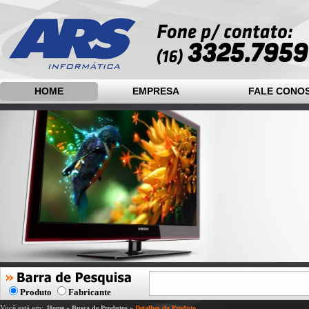
HOME
EMPRESA
FALE CONO
Produto
Fabricante
Você está em:
Home
»
Busca de Produtos
»
Detalhes do Produto