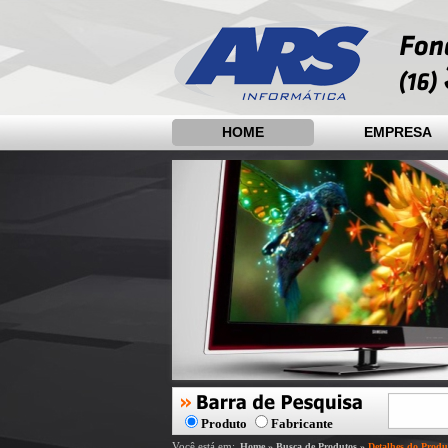
HOME
EMPRESA
Produto
Fabricante
Você está em:
Home
»
Busca de Produtos
»
Detalhes do Produ