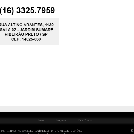
Home
Empresa
Fale Conosco
er marcas comerciais registradas e protegidas por leis
© 