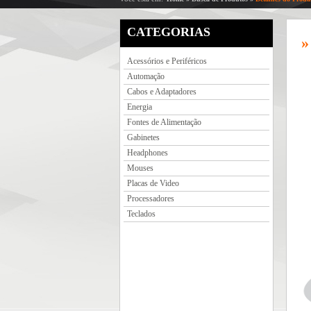
CATEGORIAS
»
Acessórios e Periféricos
Automação
Cabos e Adaptadores
Energia
Fontes de Alimentação
Gabinetes
Headphones
Mouses
Placas de Video
Processadores
Teclados