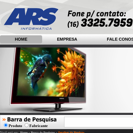
HOME
EMPRESA
FALE CONO
Produto
Fabricante
Você está em:
Home
»
Busca de Produtos
»
Detalhes do Produto