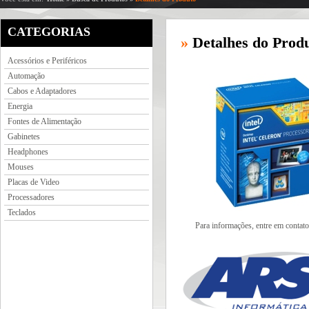
CATEGORIAS
»
Detalhes do Prod
Acessórios e Periféricos
Automação
Cabos e Adaptadores
Energia
Fontes de Alimentação
Gabinetes
Headphones
Mouses
Placas de Video
Processadores
Teclados
Para informações, entre em contato